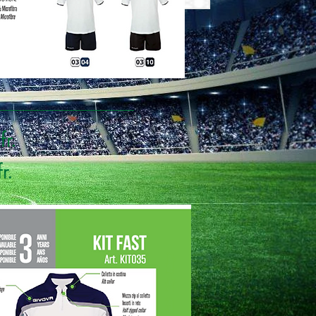
r.
r.