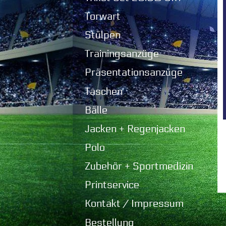
Torwart
Stülpen
Trainingsanzüge
Präsentationsanzüge
Taschen
Bälle
Jacken + Regenjacken
Polo
Zubehör + Sportmedizin
Printservice
Kontakt / Impressum
Bestellung